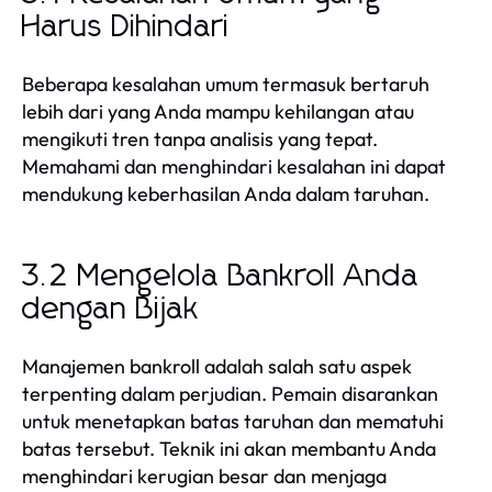
Harus Dihindari
Beberapa kesalahan umum termasuk bertaruh
lebih dari yang Anda mampu kehilangan atau
mengikuti tren tanpa analisis yang tepat.
Memahami dan menghindari kesalahan ini dapat
mendukung keberhasilan Anda dalam taruhan.
3.2 Mengelola Bankroll Anda
dengan Bijak
Manajemen bankroll adalah salah satu aspek
terpenting dalam perjudian. Pemain disarankan
untuk menetapkan batas taruhan dan mematuhi
batas tersebut. Teknik ini akan membantu Anda
menghindari kerugian besar dan menjaga