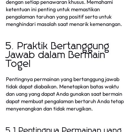
dengan setiap penawaran khusus. Memahami
ketentuan ini penting untuk memastikan
pengalaman taruhan yang positif serta untuk
menghindari masalah saat menarik kemenangan.
5. Praktik Bertanggung
Jawab dalam Bermain
Togel
Pentingnya permainan yang bertanggung jawab
tidak dapat diabaikan. Menetapkan batas waktu
dan uang yang dapat Anda gunakan saat bermain
dapat membuat pengalaman bertaruh Anda tetap
menyenangkan dan tidak merugikan.
5.1 Pentingnya Permainan yang