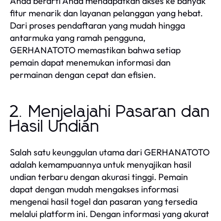
Anda berarti Anda mendapatkan akses ke banyak
fitur menarik dan layanan pelanggan yang hebat.
Dari proses pendaftaran yang mudah hingga
antarmuka yang ramah pengguna,
GERHANATOTO memastikan bahwa setiap
pemain dapat menemukan informasi dan
permainan dengan cepat dan efisien.
2. Menjelajahi Pasaran dan
Hasil Undian
Salah satu keunggulan utama dari GERHANATOTO
adalah kemampuannya untuk menyajikan hasil
undian terbaru dengan akurasi tinggi. Pemain
dapat dengan mudah mengakses informasi
mengenai hasil togel dan pasaran yang tersedia
melalui platform ini. Dengan informasi yang akurat