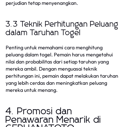
perjudian tetap menyenangkan.
3.3 Teknik Perhitungan Peluang
dalam Taruhan Togel
Penting untuk memahami cara menghitung
peluang dalam togel. Pemain harus mengetahui
nilai dan probabilitas dari setiap taruhan yang
mereka ambil. Dengan menguasai teknik
perhitungan ini, pemain dapat melakukan taruhan
yang lebih cerdas dan meningkatkan peluang
mereka untuk menang.
4. Promosi dan
Penawaran Menarik di