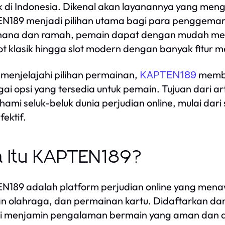
ik di Indonesia. Dikenal akan layanannya yang 
N189 menjadi pilihan utama bagi para penggemar
hana dan ramah, pemain dapat dengan mudah men
lot klasik hingga slot modern dengan banyak fitur m
 menjelajahi pilihan permainan,
membe
KAPTEN189
ai opsi yang tersedia untuk pemain. Tujuan dari a
mi seluk-beluk dunia perjudian online, mulai dari
fektif.
 Itu KAPTEN189?
189 adalah platform perjudian online yang mena
n olahraga, dan permainan kartu. Didaftarkan dan 
ini menjamin pengalaman bermain yang aman dan ad