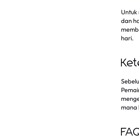
Untuk 
dan ha
member
hari.
Ket
Sebelu
Pemai
menge
mana b
FAQ