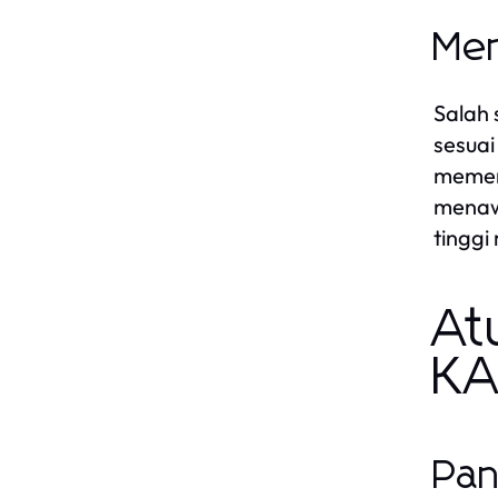
Men
Salah 
sesuai
memeng
menawa
tinggi
At
K
Pan