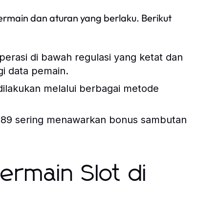
rmain dan aturan yang berlaku. Berikut
rasi di bawah regulasi yang ketat dan
i data pemain.
dilakukan melalui berbagai metode
9 sering menawarkan bonus sambutan
ermain Slot di