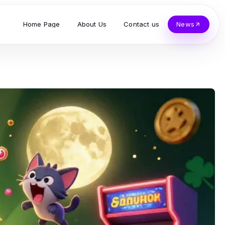
Home Page
About Us
Contact us
News