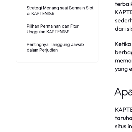
terba
Strategi Menang saat Bermain Slot
KAPTE
di KAPTEN189
seder
Pilihan Permainan dan Fitur
dari s
Unggulan KAPTEN189
Ketika
Pentingnya Tanggung Jawab
dalam Perjudian
berbag
memaha
yang e
Apa
KAPTEN
taruha
situs 